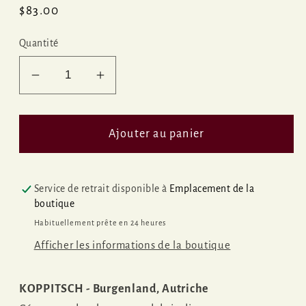
Prix
$83.00
habituel
Quantité
Réduire
Augmenter
la
la
quantité
quantité
de
de
Ajouter au panier
DIO
DIO
&#39;24
&#39;24
MAGNUM
MAGNUM
Service de retrait disponible à
Emplacement de la
boutique
Habituellement prête en 24 heures
Afficher les informations de la boutique
KOPPITSCH
- Burgenland, Autriche