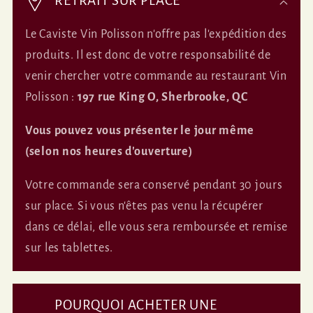
RETRAIT SUR PLACE
n
Le Caviste Vin Polisson n'offre pas l'expédition des
t
produits. Il est donc de votre responsabilité de
e
venir chercher votre commande au restaurant Vin
n
Polisson :
197 rue King O, Sherbrooke, QC
u
Vous pouvez vous présenter le jour même
r
(selon nos heures d'ouverture)
é
Votre commande sera conservé pendant 30 jours
d
sur place. Si vous n'êtes pas venu la récupérer
u
dans ce délai, elle vous sera remboursée et remise
c
sur les tablettes.
t
i
POURQUOI ACHETER UNE
b