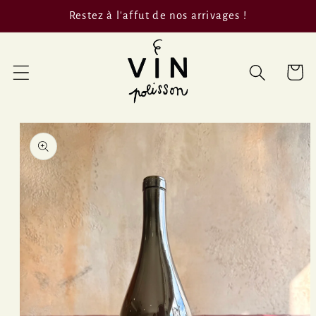
et passer
Restez à l'affut de nos arrivages !
au
contenu
Panier
Passer aux
informations
produits