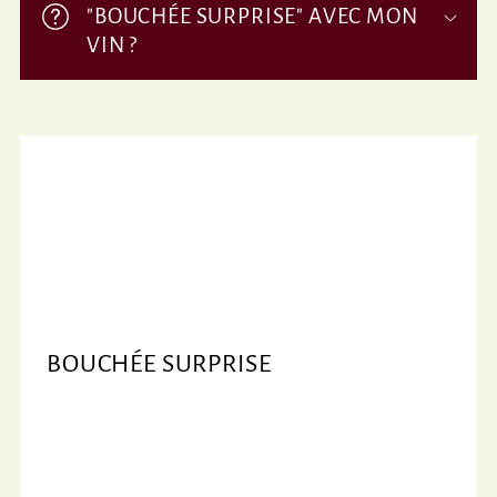
"BOUCHÉE SURPRISE" AVEC MON
l
VIN ?
e
BOUCHÉE SURPRISE