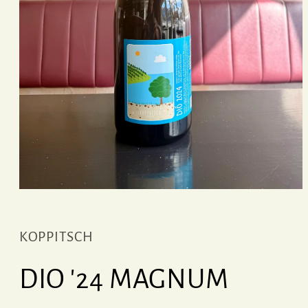
Ouvrir
le
média
1
KOPPITSCH
dans
une
fenêtre
modale
DIO '24 MAGNUM