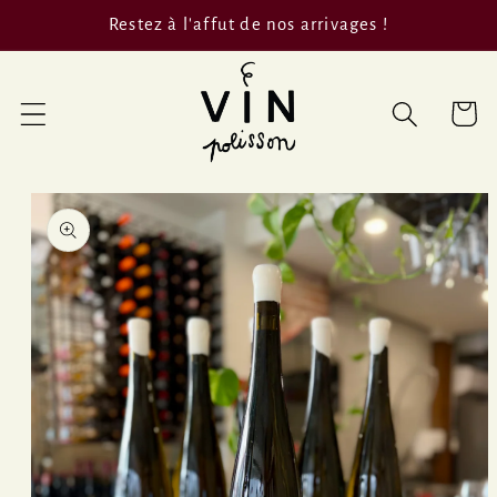
et passer
Restez à l'affut de nos arrivages !
au
contenu
Panier
Passer aux
informations
produits