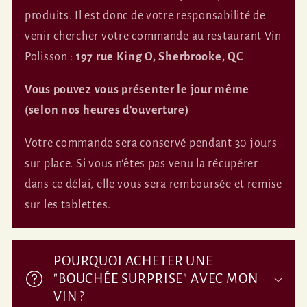
t
produits. Il est donc de votre responsabilité de
e
venir chercher votre commande au restaurant Vin
n
Polisson :
197 rue King O, Sherbrooke, QC
u
Vous pouvez vous présenter le jour même
r
(selon nos heures d'ouverture)
é
Votre commande sera conservé pendant 30 jours
d
sur place. Si vous n'êtes pas venu la récupérer
u
dans ce délai, elle vous sera remboursée et remise
c
sur les tablettes.
t
i
POURQUOI ACHETER UNE
b
"BOUCHÉE SURPRISE" AVEC MON
l
VIN ?