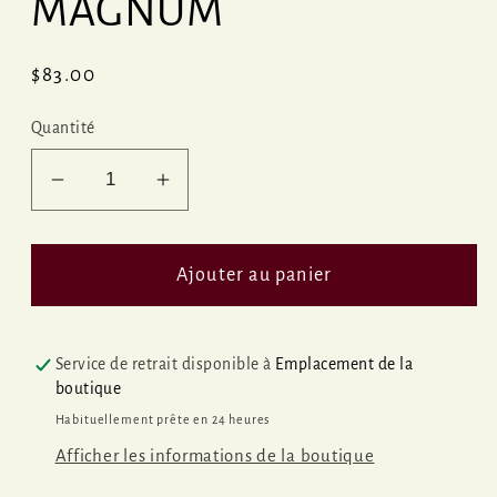
MAGNUM
Prix
$83.00
habituel
Quantité
Réduire
Augmenter
la
la
quantité
quantité
de
de
Ajouter au panier
SCHMETTERLING
SCHMETTERLING
&#39;23
&#39;23
MAGNUM
MAGNUM
Service de retrait disponible à
Emplacement de la
boutique
Habituellement prête en 24 heures
Afficher les informations de la boutique