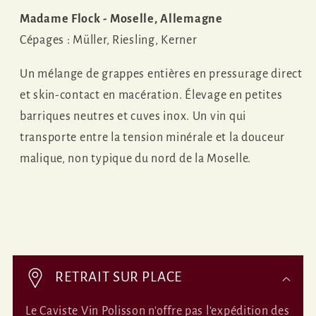
Madame Flock - Moselle, Allemagne
Cépages :
Müller, Riesling, Kerner
Un mélange de grappes entières en pressurage direct
et skin-contact en macération. Élevage en petites
barriques neutres et cuves inox. Un vin qui
transporte entre la tension minérale et la douceur
malique, non typique du nord de la Moselle.
C
o
RETRAIT SUR PLACE
n
Le Caviste Vin Polisson n'offre pas l'expédition des